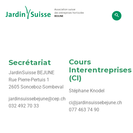
Cours
Secrétariat
Interentreprises
JardinSuisse BEJUNE
(CI)
Rue Pierre-Pertuis 1
2605 Sonceboz-Sombeval
Stéphane Knodel
jardinsuissebejune@cep.ch
ci@jardinsuissebejune.ch
032 492 70 33
077 463 74 90