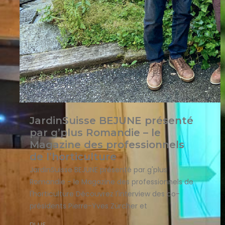
JardinSuisse BEJUNE présenté
par g’plus Romandie – le
Magazine des professionnels
de l’horticulture
JardinSuisse BEJUNE présenté par g'plus
Romandie - le Magazine des professionnels de
l'horticulture Découvrez l'interview des co-
présidents Pierre-Yves Zürcher et
PLUS...