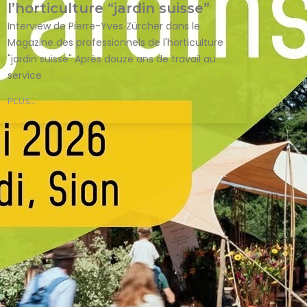
l’horticulture “jardin suisse”
Interview de Pierre-Yves Zürcher dans le
Magazine des professionnels de l'horticulture
"jardin suisse" Après douze ans de travail au
service
PLUS...